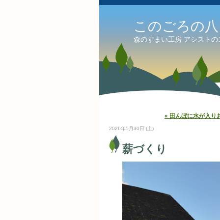
このごろの八
森のすまい工房 アシスト
« 田んぼに水が入
2026年5月30日 (土)
薪づくり