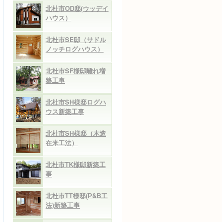
北杜市OD邸(ウッデイ
ハウス）
北杜市SE邸（サドル
ノッチログハウス）
北杜市SF様邸離れ増
築工事
北杜市SH様邸ログハ
ウス新築工事
北杜市SH様邸（木造
在来工法）
北杜市TK様邸新築工
事
北杜市TT様邸(P&B工
法)新築工事