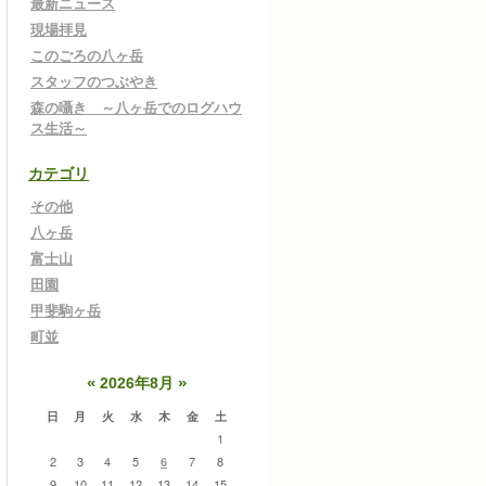
最新ニュース
現場拝見
このごろの八ヶ岳
スタッフのつぶやき
森の囁き ～八ヶ岳でのログハウ
ス生活～
カテゴリ
その他
八ヶ岳
富士山
田園
甲斐駒ヶ岳
町並
«
»
2026年8月
日
月
火
水
木
金
土
1
2
3
4
5
7
8
6
9
10
11
12
13
14
15