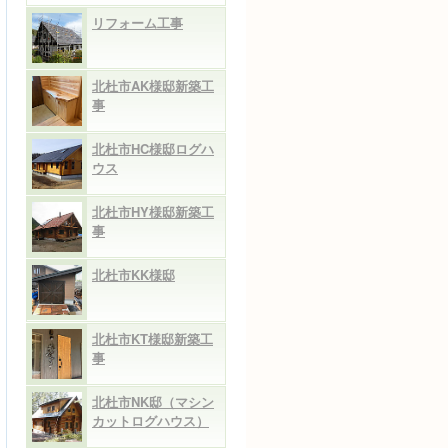
リフォーム工事
北杜市AK様邸新築工
事
北杜市HC様邸ログハ
ウス
北杜市HY様邸新築工
事
北杜市KK様邸
北杜市KT様邸新築工
事
北杜市NK邸（マシン
カットログハウス）