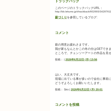
トラックバック
このページのトラックバックURL：
http://bb.lekumo.jp/t/trackback/602693/3428761
薪づくり
を参照しているブログ:
コメント
薪の用意お疲れさまです。
我が家もなんとかこの冬の分はGETでき
ところで、チェンソーアートの作品を見
投稿： |
2026年6月22日 (月) 13:56
はい、大丈夫です。
現場に出ている事が多いので会社に事前
どうぞよろしくお願いいたします。
投稿： Siro |
2026年6月22日 (月) 20:01
コメントを投稿