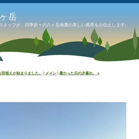
ヶ岳
のスタッフが、四季折々の八ヶ岳南麓の美しい風景をお伝えします。
りお田植えが始まりました。
|
メイン
|
暑かった日の夕暮れ。 »