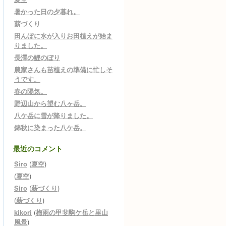
暑かった日の夕暮れ。
薪づくり
田んぼに水が入りお田植えが始ま
りました。
長澤の鯉のぼり
農家さんも苗植えの準備に忙しそ
うです。
春の陽気。
野辺山から望む八ヶ岳。
八ケ岳に雪が降りました。
錦秋に染まった八ケ岳。
最近のコメント
Siro
(
夏空
)
(
夏空
)
Siro
(
薪づくり
)
(
薪づくり
)
kikori
(
梅雨の甲斐駒ケ岳と里山
風景
)