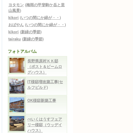
ヨタモン
(
梅雨の甲斐駒ケ岳と里
山風景
)
kikori
(
いつの間にか緑が・・
)
おばやん
(
いつの間にか緑が・・
)
kikori
(
新緑の季節
)
tairaku
(
新緑の季節
)
フォトアルバム
長野県原村ＫＫ邸
（ポスト＆ビームロ
グハウス）
IT様邸増改築工事(セ
ルフビルド)
OK様邸新築工事
べいくはうすフェア
リー様邸（ウッデイ
ハウス）