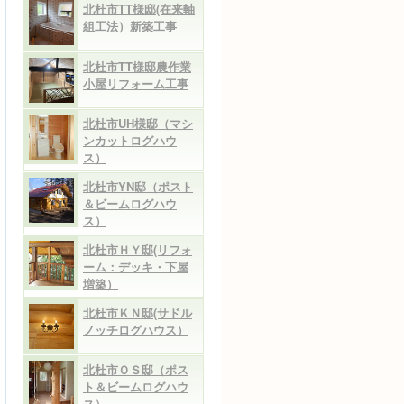
北杜市TT様邸(在来軸
組工法）新築工事
北杜市TT様邸農作業
小屋リフォーム工事
北杜市UH様邸（マシ
ンカットログハウ
ス）
北杜市YN邸（ポスト
＆ビームログハウ
ス）
北杜市ＨＹ邸(リフォ
ーム：デッキ・下屋
増築）
北杜市ＫＮ邸(サドル
ノッチログハウス）
北杜市ＯＳ邸（ポス
ト＆ビームログハウ
ス）