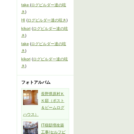
take
(
ログビルダー達の呟
き
)
HI
(
ログビルダー達の呟き
)
kikori
(
ログビルダー達の呟
き
)
take
(
ログビルダー達の呟
き
)
kikori
(
ログビルダー達の呟
き
)
フォトアルバム
長野県原村Ｋ
Ｋ邸（ポスト
＆ビームログ
ハウス）
IT様邸増改築
工事(セルフビ