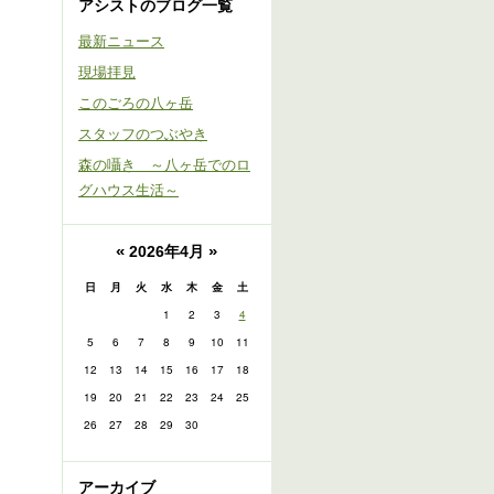
アシストのブログ一覧
最新ニュース
現場拝見
このごろの八ヶ岳
スタッフのつぶやき
森の囁き ～八ヶ岳でのロ
グハウス生活～
«
»
2026年4月
日
月
火
水
木
金
土
1
2
3
4
5
6
7
8
9
10
11
12
13
14
15
16
17
18
19
20
21
22
23
24
25
26
27
28
29
30
アーカイブ