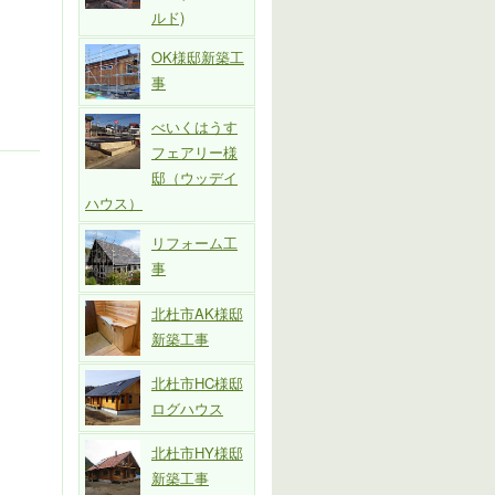
ルド)
OK様邸新築工
事
べいくはうす
フェアリー様
邸（ウッデイ
ハウス）
リフォーム工
事
北杜市AK様邸
新築工事
北杜市HC様邸
ログハウス
北杜市HY様邸
新築工事