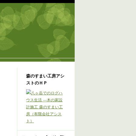
森のすまい工房アシ
ストのＨＰ