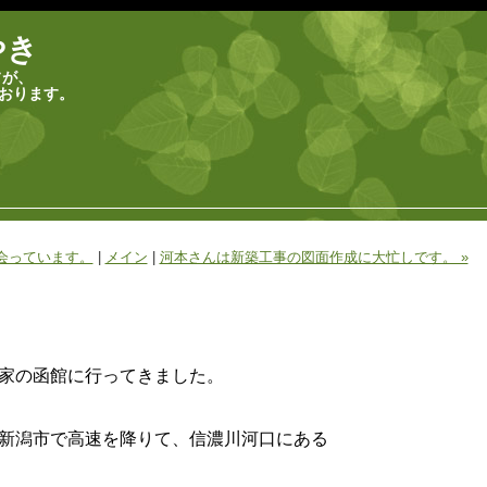
やき
フが、
おります。
会っています。
|
メイン
|
河本さんは新築工事の図面作成に大忙しです。 »
家の函館に行ってきました。
新潟市で高速を降りて、信濃川河口にある