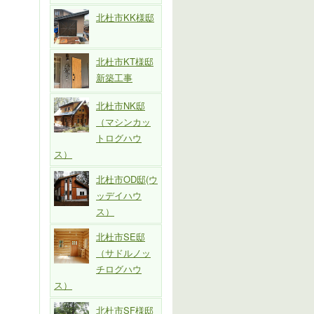
北杜市KK様邸
北杜市KT様邸
新築工事
北杜市NK邸
（マシンカッ
トログハウ
ス）
北杜市OD邸(ウ
ッデイハウ
ス）
北杜市SE邸
（サドルノッ
チログハウ
ス）
北杜市SF様邸