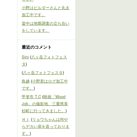
小野はビルダーさんと丸太
加工中です。
畠中は地盤調査の立ち合い
をしています。
最近のコメント
Siro
(
八ヶ岳フォトフェス
タ
)
(
八ヶ岳フォトフェスタ
)
鳥越
(
小野君はログ加工中
です。
)
甲斐市 T.C
(
映画「Wood
Job」の撮影地、三重県美
杉町に行ってきました。
)
ＨＩ
(
リョウちゃんは何や
らデカい扉を造っておりま
す。
)