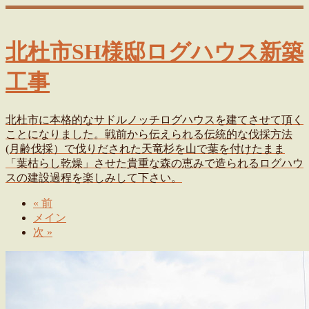
北杜市SH様邸ログハウス新築
工事
北杜市に本格的なサドルノッチログハウスを建てさせて頂く
ことになりました。戦前から伝えられる伝統的な伐採方法
(月齢伐採）で伐りだされた天竜杉を山で葉を付けたまま
「葉枯らし乾燥」させた貴重な森の恵みで造られるログハウ
スの建設過程を楽しみして下さい。
«
前
メイン
次
»