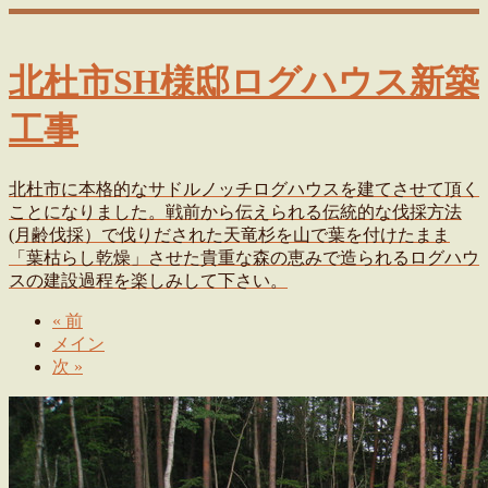
北杜市SH様邸ログハウス新築
工事
北杜市に本格的なサドルノッチログハウスを建てさせて頂く
ことになりました。戦前から伝えられる伝統的な伐採方法
(月齢伐採）で伐りだされた天竜杉を山で葉を付けたまま
「葉枯らし乾燥」させた貴重な森の恵みで造られるログハウ
スの建設過程を楽しみして下さい。
«
前
メイン
次
»